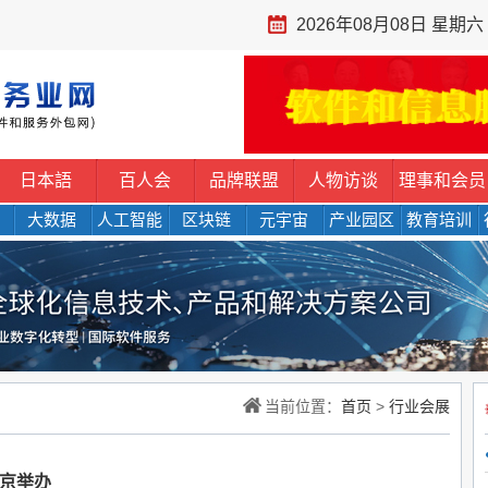
2026年08月08日 星期六
日本語
百人会
品牌联盟
人物访谈
理事和会员
大数据
人工智能
区块链
元宇宙
产业园区
教育培训
当前位置：
首页
>
行业会展
在京举办