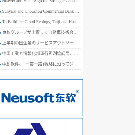
Huawei and Haier Sign the Strategic Cooperation Agreement
Sunyard and Chouzhou Commercial Bank Develop the Internet Fi
To Build the Cloud Ecology, Taiji and Huawei Sign a Strategi
東軟グループが出資して自動車技術会社を設立
上半期中国企業のサービスアウトソーシング、契約ベース金額4.9%
中国工業と情報化部運行監測協調局、上半期ソフトウェア経済運行
中創軟件、｢一帯一路｣戦略に沿ってジャマイカの高