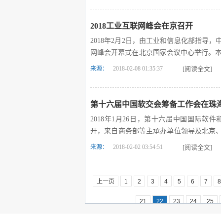
2018工业互联网峰会在京召开
2018年2月2日，由工业和信息化部指导
网峰会开幕式在北京国家会议中心举行。本
并作重要讲话，工业和信息化部部长苗圩
来源：
2018-02-08 01:35:37
[阅读全文]
14个相关部门负责人出席。
第十六届中国软交会筹备工作会在珠
2018年1月26日，第十六届中国国际
开，来自商务部等主承办单位领导及北京
浙江、广东、安徽、江西、河南、湖北、宁
来源：
2018-02-02 03:54:51
[阅读全文]
的代表出席了会议。筹备工作会由大连市
十六届软交会的相关情况，并对展会组团
贸发展事务局负责同志等展会主承办单位
上一页
1
2
3
4
5
6
7
8
上发言，分享组展工作经验，并对展会的
21
22
23
24
25