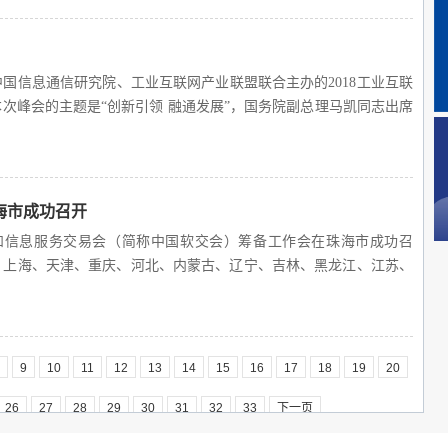
，中国信息通信研究院、工业互联网产业联盟联合主办的2018工业互联
次峰会的主题是“创新引领 融通发展”，国务院副总理马凯同志出席
主持并致辞。工业和信息化部副部长陈肇雄及中央网信办、发改委等
海市成功召开
软件和信息服务交易会（简称中国软交会）筹备工作会在珠海市成功召
、上海、天津、重庆、河北、内蒙古、辽宁、吉林、黑龙江、江苏、
夏、云南、宁波、合肥、长沙、珠海、西安等22个省市的组团单位
商务局副局长李延锋主持，大连市软件交易中心负责人张晓林介绍第
工作进行说明。大连市商务局王丽英局长、辽宁省商务厅和商务部外
领导出席并讲话。来自北京、广东、河北、黑龙江等省市的代表在会
9
10
11
12
13
14
15
16
17
18
19
20
筹备和举办工作提出意见和建议。
26
27
28
29
30
31
32
33
下一页