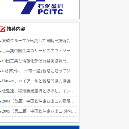
推荐内容
東軟グループが出資して自動車技術会社を設立
上半期中国企業のサービスアウトソーシング、契約ベース金額4.9%
中国工業と情報化部運行監測協調局、上半期ソフトウェア経済運行
中創軟件、｢一帯一路｣戦略に沿ってジャマイカの高
Huawei、ハイアールと戦略的協力協議を締結
信雅達、稠州商業銀行と提携し、インターネット金融に取組む
2004（首届）中国软件企业出口20强发布会
2005（第二届）中国软件企业出口(外包)20强发布会