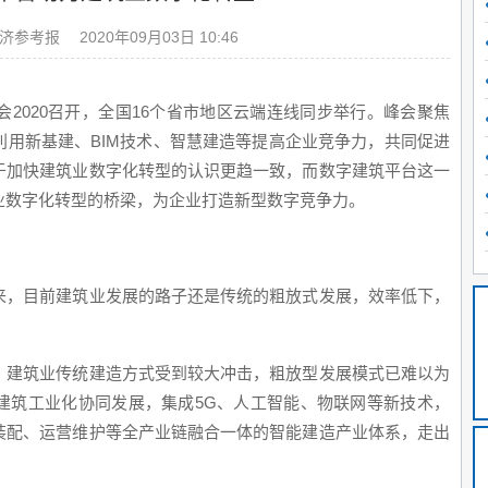
济参考报
2020年09月03日 10:46
会2020召开，全国16个省市地区云端连线同步举行。峰会聚焦
利用新基建、BIM技术、智慧建造等提高企业竞争力，共同促进
字建
于加快建筑业数字化转型的认识更趋一致，而数字建筑平台这一
步将
业数字化转型的桥梁，为企业打造新型数字竞争力。
影响
来，目前建筑业发展的路子还是传统的粗放式发展，效率低下，
推动
互联
，建筑业传统建造方式受到较大冲击，粗放型发展模式已难以为
方重
建筑工业化协同发展，集成5G、人工智能、物联网等新技术，
产业
装配、运营维护等全产业链融合一体的智能建造产业体系，走出
料供
段将