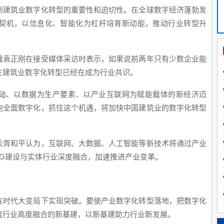
到建筑业数字化转型的重要性和迫切性。在全球数字经济蓬勃发
契机，以信息化、智能化为杠杆培育新动能，推动行业转型升
了技
方案
裁袁正刚在接受媒体采访时表示，如果说前两年只有少数企业能
在建筑业数字化转型已经在成为行业共识。
方，
得到
础、以数据为生产要素、以产业互联网为赋能载体的新经济迈
向全面数字化，抓住这个机遇，将加快中国建筑业的数字化转型
长胥和平认为，互联网、大数据、人工智能等新技术将通过产业
数字
5G建设与实体行业深度融合，加速推进产业变革。
指出
通过
在时代大变局下实现突破。要使产业数字化转型落地，把数字化
欧美
筑行业高度融合的新基建，以新基建助力行业新发展。