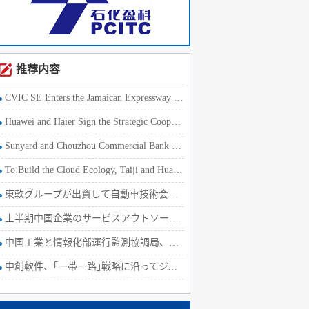
刘刚对记者解释说，数字建筑平台是在技术应用的基础之上进行整合
术中台、数据中台、业务中台，和专业应用产品有效地集成在一起，
，更好地为客户赋能。
推荐内容
据介绍，数字建筑平台在功能上将贯穿工程项目全过程，升级产业
CVIC SE Enters the Jamaican Expressway Market with the Strat
系统性地实现全产业链的资源优化配置，最大化提升生产效率，赋能
Huawei and Haier Sign the Strategic Cooperation Agreement
充分实现，将带来巨大效益。
Sunyard and Chouzhou Commercial Bank Develop the Internet Fi
提高企业数字竞争力需要共同行动
To Build the Cloud Ecology, Taiji and Huawei Sign a Strategi
在建筑行业，数字建筑已经上升到一个战略性的重要地位，也将重塑
東軟グループが出資して自動車技術会社を設立
竞争力，优化经营管理模式，重塑业务模式，持续创新，迈入数字化
上半期中国企業のサービスアウトソーシング、契約ベース金額4.9%
建筑业数字化的落后正意味着巨大的可开拓空间。国务院参事室特约
中国工業と情報化部運行監測協調局、上半期ソフトウェア経済運行
，浪费现象在整个建筑领域十分明显，建造领域包括物料、人工、组
中創軟件、｢一帯一路｣戦略に沿ってジャマイカの高
数字建筑可以大大减少浪费。数字建筑还能让管理效能得到提高，伤
访问时发现，建筑业还是在节能环保方面有最大提升空间的行业。