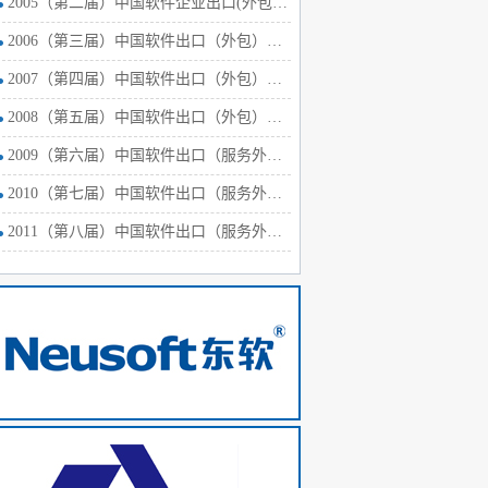
2005（第二届）中国软件企业出口(外包)20强发布会
2006（第三届）中国软件出口（外包）排行榜发布会
2007（第四届）中国软件出口（外包）排行榜发布会
广联达科技股份有限公司此次发布《数字建筑平台：构筑数字化转型
2008（第五届）中国软件出口（外包）排行榜发布会
筑平台这一概念，将其作为产业数字化转型的数字基础设施，用软件
2009（第六届）中国软件出口（服务外包）排行榜发布会
数字技术和建筑行业深度融合。
2010（第七届）中国软件出口（服务外包）排行榜发布会
袁正刚表示，新基建的数字化技术已经在与建筑行业发生碰撞、融合
2011（第八届）中国软件出口（服务外包）排行榜发布颁奖会
。通过平台+生态的发展范式，将实现超范围协作和全价值链供应。
广联达董事长助理、研究院院长刘刚表示，未来数字科技和建筑产业
整个产业转型的核心引擎。数字建筑平台本身定位就是建筑产业的互
网平台要构筑的就是智能建造的能力。通过数字建筑驱动，可以实现
构，通过数字化、在线化、智能化形成新的生产力，以新设计、新建
新的生态。他勾勒了这样一个未来场景：设计是全数字化的虚拟建造
应这个环节将是一个诚信化的市场交易环境，在施工和建造阶段将是
呈现智慧化特点。